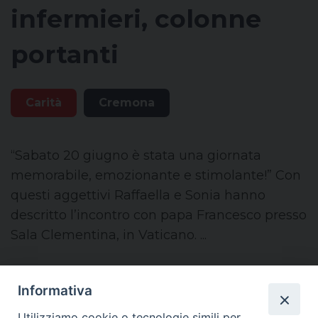
infermieri, colonne
portanti
Carità
Cremona
“Sabato 20 giugno è stata una giornata
memorabile, emozionante e stimolante!” Con
questi aggettivi Raffaella e Sonia hanno
descritto l’incontro con papa Francesco presso
Sala Clementina, in Vaticano. ...
— Settimanale: Il Nuovo Torrazzo
Informativa
Utilizziamo cookie o tecnologie simili per