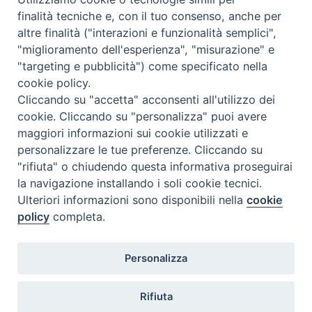
Condividi su facebook
Condividi su twitter
Link alla storia
finalità tecniche e, con il tuo consenso, anche per
altre finalità ("interazioni e funzionalità semplici",
"miglioramento dell'esperienza", "misurazione" e
"targeting e pubblicità") come specificato nella
cookie policy.
Cliccando su "accetta" acconsenti all'utilizzo dei
1
2
3
Pagina
Pagina
cookie. Cliccando su "personalizza" puoi avere
successiva
precedente
Navigazione
maggiori informazioni sui cookie utilizzati e
Pagina
2
di 3
personalizzare le tue preferenze. Cliccando su
"rifiuta" o chiudendo questa informativa proseguirai
la navigazione installando i soli cookie tecnici.
Memoria del
Covid
©2020
Ulteriori informazioni sono disponibili nella
cookie
policy
completa.
Privacy Policy
Personalizza
Fisc
Rifiuta
Corallo