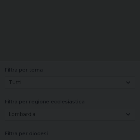
Sacerdoti
Scuola
Carità
Terzo mondo
Filtra per tema
Tutti
Filtra per regione ecclesiastica
Lombardia
Filtra per diocesi