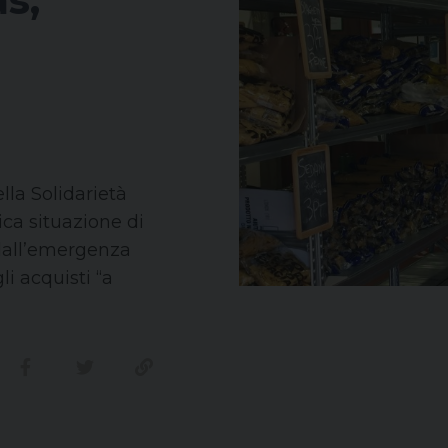
lla Solidarietà
ca situazione di
dall’emergenza
li acquisti “a
Condividi su facebook
Condividi su twitter
Link alla storia