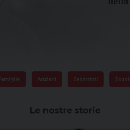
della
Famiglie
Anziani
Sacerdoti
Scuol
Le nostre storie
3