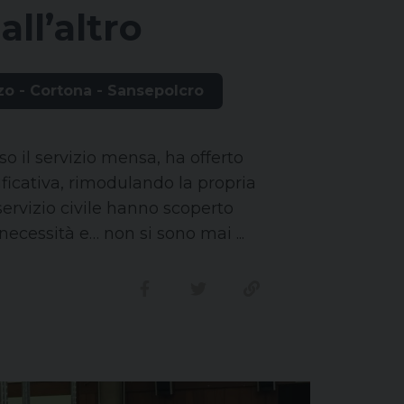
all’altro
zo - Cortona - Sansepolcro
so il servizio mensa, ha offerto
ficativa, rimodulando la propria
servizio civile hanno scoperto
ecessità e… non si sono mai ...
Condividi su facebook
Condividi su twitter
Link alla storia