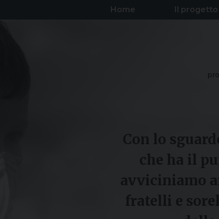
Home
Il progetto
pro
Con lo sguardo
che ha il pu
avviciniamo ai
fratelli e sore