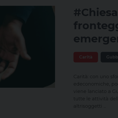
#Chiesa
fronteg
emergen
Carità
Gubb
Carità: con uno sfo
edeconomiche, poc
viene lanciato a G
tutte le attività de
altrisoggetti ...