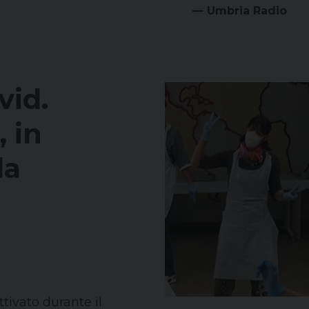
— Umbria Radio
id.
, in
la
ttivato durante il