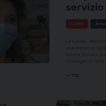
servizio 
Carità
Arez
La Caritas, attraver
una presenza signi
azione. Giovani in 
l’emergenza nella n
— TSD
s,