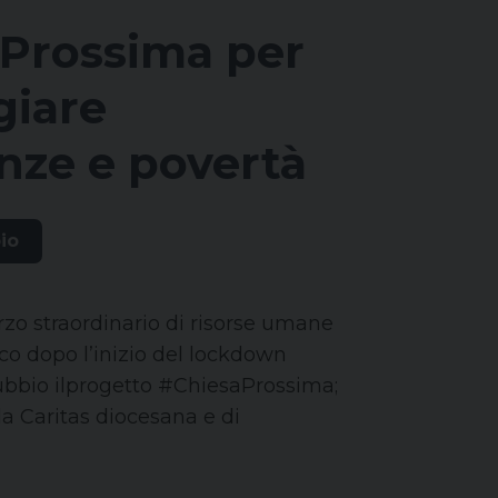
Prossima per
giare
ze e povertà
io
rzo straordinario di risorse umane
o dopo l’inizio del lockdown
ubbio ilprogetto #ChiesaProssima;
lla Caritas diocesana e di