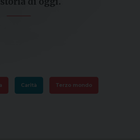
 storia di oggi.
a
Carità
Terzo mondo