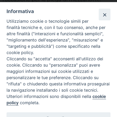
Informativa
Utilizziamo cookie o tecnologie simili per
finalità tecniche e, con il tuo consenso, anche per
altre finalità ("interazioni e funzionalità semplici",
"miglioramento dell'esperienza", "misurazione" e
"targeting e pubblicità") come specificato nella
Famiglie
Rimini
cookie policy.
Cliccando su "accetta" acconsenti all'utilizzo dei
— RADIO ICARO
cookie. Cliccando su "personalizza" puoi avere
maggiori informazioni sui cookie utilizzati e
personalizzare le tue preferenze. Cliccando su
"rifiuta" o chiudendo questa informativa proseguirai
la navigazione installando i soli cookie tecnici.
Memoria del
Covid
©2020
Ulteriori informazioni sono disponibili nella
cookie
policy
completa.
Privacy Policy