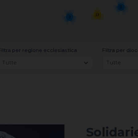
2
17
3
Filtra per regione ecclesiastica
Filtra per dioc
Tutte
Tutte
Solidari