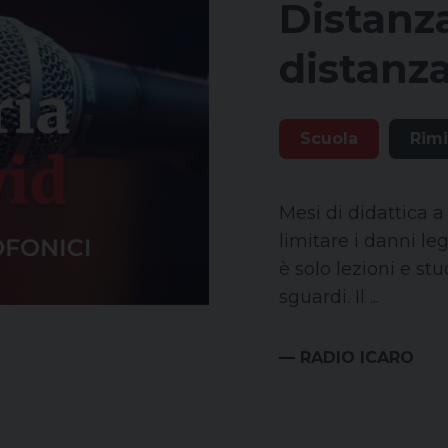
Distanz
distanz
Scuola
Rimi
Mesi di didattica 
limitare i danni le
è solo lezioni e stu
sguardi. Il ...
— RADIO ICARO