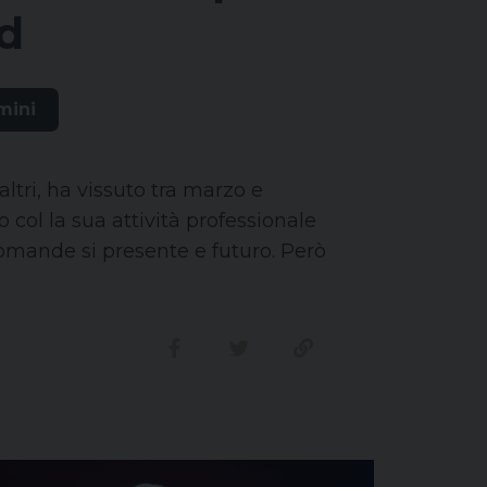
id
mini
altri, ha vissuto tra marzo e
col la sua attività professionale
omande si presente e futuro. Però
Condividi su facebook
Condividi su twitter
Link alla storia