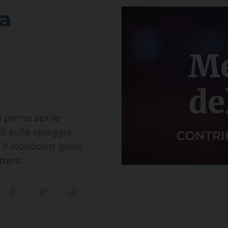
la
l primo aprile
li sulla spiaggia
. Il lockdown glielo
rsi ...
Condividi su facebook
Condividi su twitter
Link alla storia