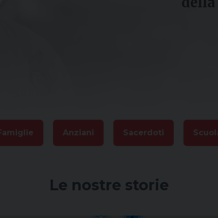
della
Famiglie
Anziani
Sacerdoti
Scuol
Le nostre storie
5
2