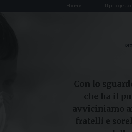
Home
Il progetto
pro
Con lo sguardo
che ha il pu
avviciniamo ai
fratelli e sore