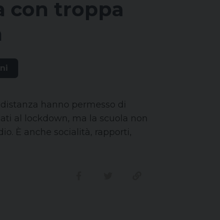
a con troppa
a
ni
a distanza hanno permesso di
gati al lockdown, ma la scuola non
dio. È anche socialità, rapporti,
Condividi su facebook
Condividi su twitter
Link alla storia