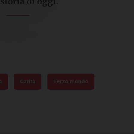
 storia di oggi.
a
Carità
Terzo mondo