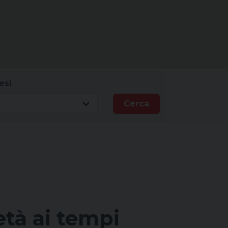
esi
Cerca
età ai tempi