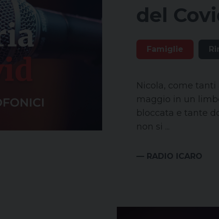
del Cov
Famiglie
Ri
Nicola, come tanti 
maggio in un limbo 
bloccata e tante d
non si ...
— RADIO ICARO