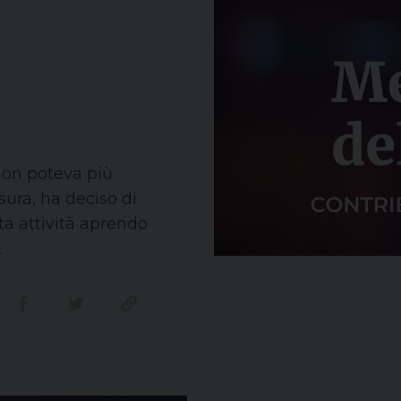
 non poteva più
sura, ha deciso di
ta attività aprendo
.
Condividi su facebook
Condividi su twitter
Link alla storia