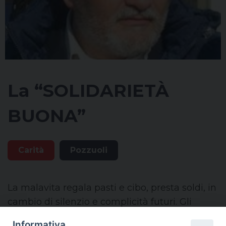
La “SOLIDARIETÀ
BUONA”
Carità
Pozzuoli
La malavita regala pasti e cibo, presta soldi, in
cambio di silenzio e complicità futuri. Gli
usurai trovano terreno fertile soprattutto tra
Informativa