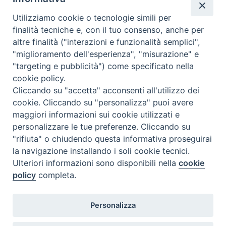
piccole e medie imprese che non hanno ...
Utilizziamo cookie o tecnologie simili per
— Settimanale: Segni dei tempi
finalità tecniche e, con il tuo consenso, anche per
altre finalità ("interazioni e funzionalità semplici",
"miglioramento dell'esperienza", "misurazione" e
"targeting e pubblicità") come specificato nella
Condividi su facebook
Condividi su twitter
Link alla storia
cookie policy.
Cliccando su "accetta" acconsenti all'utilizzo dei
cookie. Cliccando su "personalizza" puoi avere
maggiori informazioni sui cookie utilizzati e
personalizzare le tue preferenze. Cliccando su
"rifiuta" o chiudendo questa informativa proseguirai
la navigazione installando i soli cookie tecnici.
Memoria del
Covid
©2020
Ulteriori informazioni sono disponibili nella
cookie
policy
completa.
Privacy Policy
Personalizza
Fisc