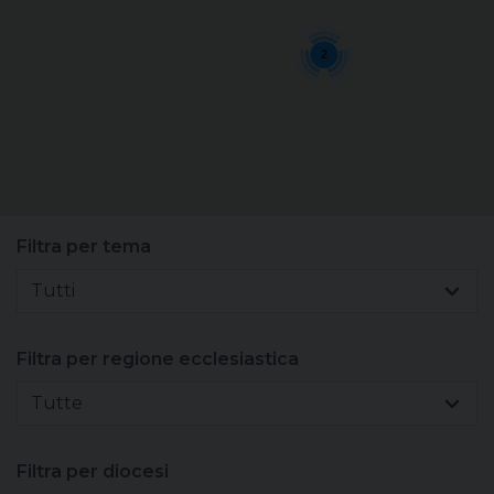
Sacerdoti
2
Scuola
Carità
Terzo mondo
Filtra per tema
Tutti
Filtra per regione ecclesiastica
Tutte
Filtra per diocesi