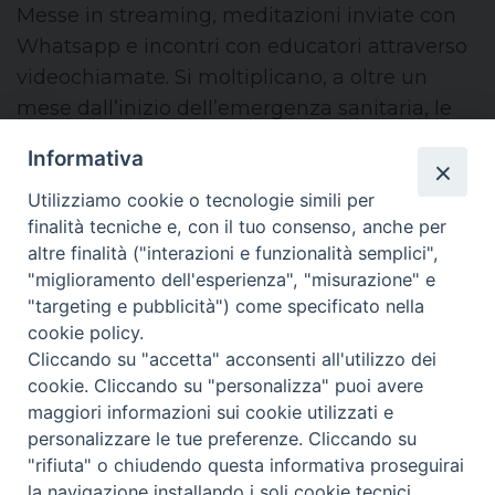
Messe in streaming, meditazioni inviate con
Whatsapp e incontri con educatori attraverso
videochiamate. Si moltiplicano, a oltre un
mese dall’inizio dell’emergenza sanitaria, le
iniziative delle parrocchie modenesi. Un
Informativa
obiettivo ...
Utilizziamo cookie o tecnologie simili per
finalità tecniche e, con il tuo consenso, anche per
— Settimanale: NOSTRO TEMPO
altre finalità ("interazioni e funzionalità semplici",
"miglioramento dell'esperienza", "misurazione" e
"targeting e pubblicità") come specificato nella
Condividi su facebook
Condividi su twitter
Link alla storia
cookie policy.
Cliccando su "accetta" acconsenti all'utilizzo dei
cookie. Cliccando su "personalizza" puoi avere
maggiori informazioni sui cookie utilizzati e
personalizzare le tue preferenze. Cliccando su
"rifiuta" o chiudendo questa informativa proseguirai
la navigazione installando i soli cookie tecnici.