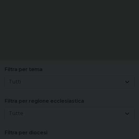
Sacerdoti
Scuola
Carità
Terzo mondo
Filtra per tema
Tutti
Filtra per regione ecclesiastica
Tutte
Filtra per diocesi