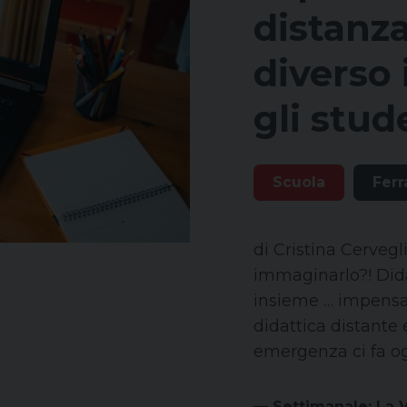
distanz
diverso
gli stud
Scuola
Ferr
di Cristina Cervegl
immaginarlo?! Dida
insieme … impensa
didattica distante
emergenza ci fa ogn
— Settimanale: La 