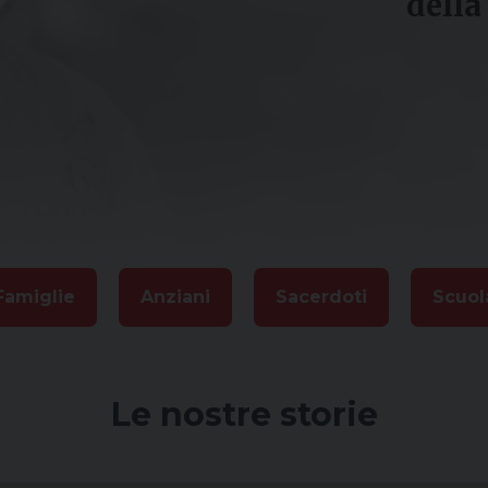
della
Famiglie
Anziani
Sacerdoti
Scuol
Le nostre storie