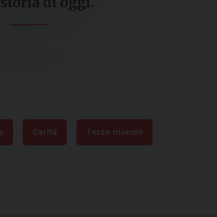
 storia di oggi.
a
Carità
Terzo mondo