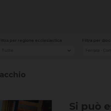
Filtra per regione ecclesiastica
Filtra per dioc
Tutte
Ferrara - Co
macchio
Si può e