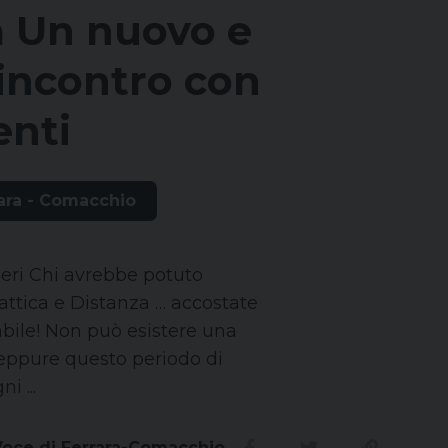
a Un nuovo e
 incontro con
enti
ara - Comacchio
ieri Chi avrebbe potuto
ttica e Distanza … accostate
bile! Non può esistere una
 eppure questo periodo di
i ...
Voce di Ferrara-Comacchio