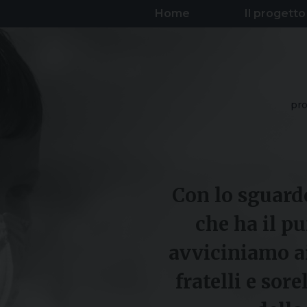
Home
Il progetto
pro
Con lo sguardo
che ha il pu
avviciniamo ai
fratelli e sore