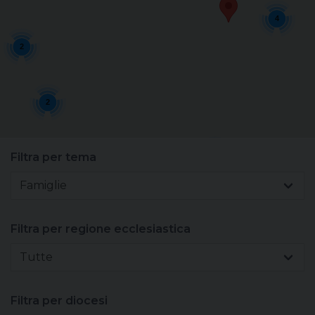
4
Sacerdoti
2
Scuola
Carità
2
Terzo mondo
7
Filtra per tema
Famiglie
Filtra per regione ecclesiastica
Tutte
Filtra per diocesi