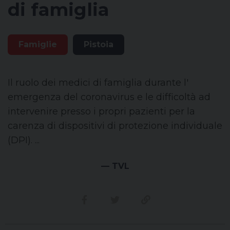
di famiglia
Famiglie
Pistoia
Il ruolo dei medici di famiglia durante l'
emergenza del coronavirus e le difficoltà ad
intervenire presso i propri pazienti per la
carenza di dispositivi di protezione individuale
(DPI). ...
— TVL
Condividi su facebook
Condividi su twitter
Link alla storia