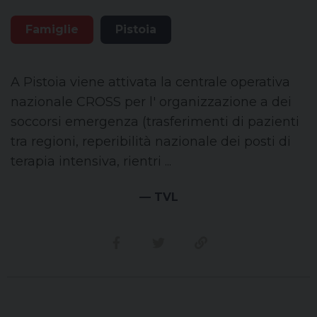
Famiglie
Pistoia
A Pistoia viene attivata la centrale operativa
nazionale CROSS per l' organizzazione a dei
soccorsi emergenza (trasferimenti di pazienti
tra regioni, reperibilità nazionale dei posti di
terapia intensiva, rientri ...
— TVL
Condividi su facebook
Condividi su twitter
Link alla storia