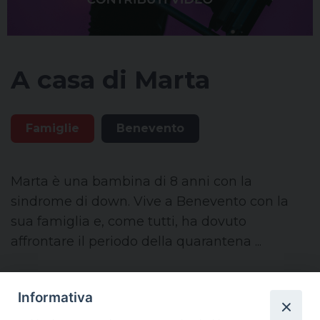
A casa di Marta
Famiglie
Benevento
Marta è una bambina di 8 anni con la
sindrome di down. Vive a Benevento con la
sua famiglia e, come tutti, ha dovuto
affrontare il periodo della quarantena ...
— TSTV
Informativa