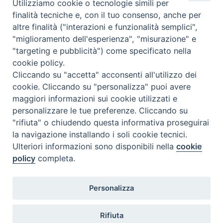
Utilizziamo cookie o tecnologie simili per
Condividi su facebook
Condividi su twitter
Link alla storia
finalità tecniche e, con il tuo consenso, anche per
altre finalità ("interazioni e funzionalità semplici",
"miglioramento dell'esperienza", "misurazione" e
"targeting e pubblicità") come specificato nella
cookie policy.
Cliccando su "accetta" acconsenti all'utilizzo dei
1
2
3
4
5
…
7
Pagina
Pagina
cookie. Cliccando su "personalizza" puoi avere
successiva
precedente
Navigazione
maggiori informazioni sui cookie utilizzati e
Pagina
3
di 7
personalizzare le tue preferenze. Cliccando su
"rifiuta" o chiudendo questa informativa proseguirai
la navigazione installando i soli cookie tecnici.
Memoria del
Covid
©2020
Ulteriori informazioni sono disponibili nella
cookie
policy
completa.
Privacy Policy
Personalizza
Fisc
Rifiuta
Corallo