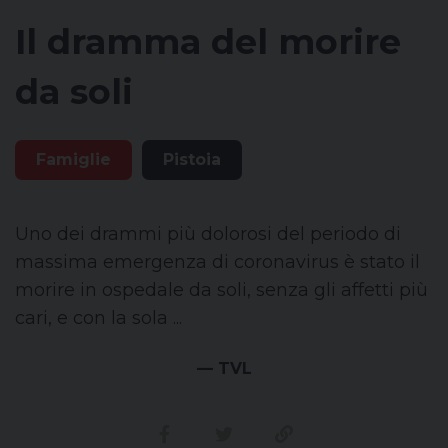
Il dramma del morire
da soli
Famiglie
Pistoia
Uno dei drammi più dolorosi del periodo di
massima emergenza di coronavirus è stato il
morire in ospedale da soli, senza gli affetti più
cari, e con la sola ...
— TVL
Condividi su facebook
Condividi su twitter
Link alla storia