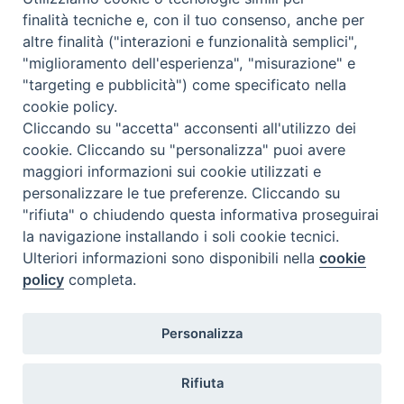
finalità tecniche e, con il tuo consenso, anche per
altre finalità ("interazioni e funzionalità semplici",
"miglioramento dell'esperienza", "misurazione" e
"targeting e pubblicità") come specificato nella
Famiglie
Benevento
cookie policy.
Cliccando su "accetta" acconsenti all'utilizzo dei
— TSTV
cookie. Cliccando su "personalizza" puoi avere
maggiori informazioni sui cookie utilizzati e
personalizzare le tue preferenze. Cliccando su
"rifiuta" o chiudendo questa informativa proseguirai
la navigazione installando i soli cookie tecnici.
Memoria del
Covid
©2020
Ulteriori informazioni sono disponibili nella
cookie
policy
completa.
Privacy Policy
Personalizza
Fisc
Rifiuta
Corallo