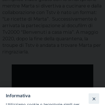
mentre Marta si divertiva a cucinare e dalla
collaborazione con Tstv è nato un format:
“Le ricette di Marta”. Successivamente è
arrivata la partecipazione al docufilm di
Tv2000 “Benvenuti a casa mia”. A maggio
2020, dopo la fine della quarantena, la
troupe di Tstv è andata a trovare Marta per
ringraziarla.
Informativa
Utilizziamo cookie o tecnologie simili per