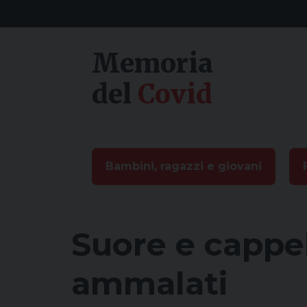
Skip
to
content
Memoria
del
Covid
Bambini, ragazzi e giovani
Suore e cappel
ammalati