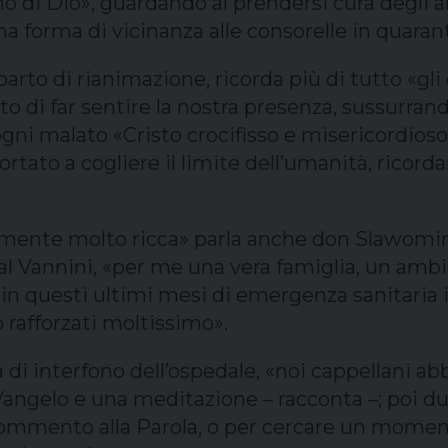
 di Dio», guardando al prendersi cura degli a
una forma di vicinanza alle consorelle in quara
arto di rianimazione, ricorda più di tutto «gli 
o di far sentire la nostra presenza, sussurrand
 ogni malato «Cristo crocifisso e misericordios
portato a cogliere il limite dell’umanità, ric
mente molto ricca» parla anche don Slawomir 
l Vannini, «per me una vera famiglia, un amb
 in questi ultimi mesi di emergenza sanitaria i
o rafforzati moltissimo».
 di interfono dell’ospedale, «noi cappellani abb
 Vangelo e una meditazione – racconta –; poi du
commento alla Parola, o per cercare un moment