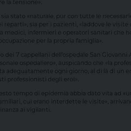
e la tensione».
sia stato «naturale, pur con tutte le necessari
eparti», sia per i pazienti, «laddove le visite 
 medici, infermieri e operatori sanitari che ho
eoccupazione per la propria famiglia».
ei 7 cappellani dell’ospedale San Giovanni Add
personale ospedaliero», auspicando che «la profe
uta adeguatamente ogni giorno, al di là di un
 professionisti degli eroi».
uesto tempo di epidemia abbia dato vita ad «un
amiliari, cui erano interdette le visite», arriva
nanza ai vigilanti.