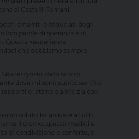
mmalati presenti nella struttura
ntena ai Castelli Romani.
occhi smarriti e sfiduciati degli
o loro parole di speranza e di
o». Questa «esperienza
ordandoci che dobbiamo sempre
Skwierzynski, dallo scorso
iente dove mi sono subito sentito
 rapporti di stima e amicizia con
iamo voluto far arrivare a tutti,
rante il giorno, spesso medici e
o di condivisione e conforto, a