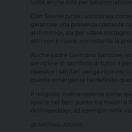
volte anche solo per sdrammatizzar
Don Skwierzynski sottolinea
come 
garantire una presenza costante nei r
al minimo», sia per «dare sostegno a
altri con il cuore, nonostante la pr
Anche padre Germano Santone, uno d
servizio e di sacrificio di tutto il 
operatori sanitari venga riconosci
questa emergenza ha definito questi
Il religioso inoltre osserva come q
specie nel farci ponte tra malati e f
dell’ospedale», ad esempio nella vici
di Michela Altoviti