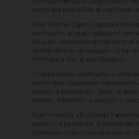
corrispondenza un segno della mano
come alla possibilità di realizzare 
Suor Sabine Zigani, caposala del rep
ammalati», ai quali «abbiamo cercat
fiducia», riconoscendo nel letto di
dell’epidemia – prosegue – ci ha ri
ritornare a Dio, al suo disegno».
Di esperienza «edificante e umana
settembre cappellano ospedaliero a
accolto e benvoluto – dice – e dove
medici, infermieri e ausiliari si son
Ogni mattina, sfruttando il
s
istema
pazienti e personale, la lettura del
infermieri ci avvicinavano per un 