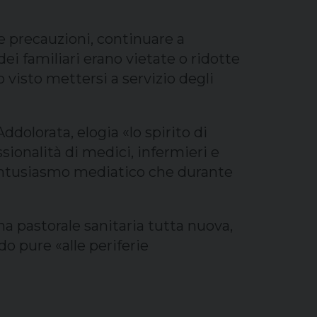
e precauzioni, continuare a
dei familiari erano vietate o ridotte
 visto mettersi a servizio degli
olorata, elogia «lo spirito di
ssionalità di medici, infermieri e
 entusiasmo mediatico che durante
a pastorale sanitaria tutta nuova,
ndo pure «alle periferie