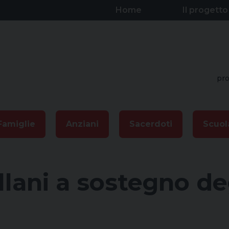
Home
Il progetto
pro
Famiglie
Anziani
Sacerdoti
Scuol
lani a sostegno de