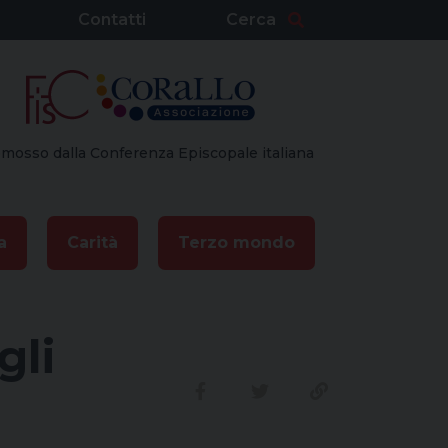
Contatti
Cerca
mosso dalla Conferenza Episcopale italiana
a
Carità
Terzo mondo
gli
Condividi su facebook
Condividi su twitte
Link alla stor