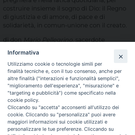
preghiera e nella fatica quotidiana, per
costruire insieme il sogno di Dio: il Regno
di giustizia e di amore, di pace e di
solidarietà, in comun-unione con il creato.
di don
Mario Pellegrino
, sacerdote
diocesano
fidei donum
in Brasile
Informativa
Utilizziamo cookie o tecnologie simili per
finalità tecniche e, con il tuo consenso, anche per
Terzo mondo
altre finalità ("interazioni e funzionalità semplici",
"miglioramento dell'esperienza", "misurazione" e
"targeting e pubblicità") come specificato nella
Trani - Barletta - Bisceglie
cookie policy.
Cliccando su "accetta" acconsenti all'utilizzo dei
— Settimanale: IN COMUNIONE
cookie. Cliccando su "personalizza" puoi avere
maggiori informazioni sui cookie utilizzati e
personalizzare le tue preferenze. Cliccando su