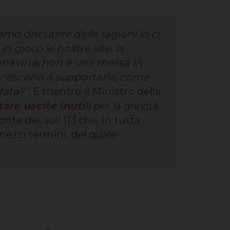
iamo discutere delle ragioni io ci
n gioco le nostre vite, la
ronavirus non è una messa in
riescono a supportarle, come
data?”
. E mentre il Ministro della
re uscite inutili
per la gravità
onte dei soli 113 che, in tutta
mezzi termini, del quale