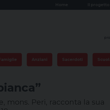
Home
Il progetto
pro
Famiglie
Anziani
Sacerdoti
Scuol
bianca”
e, mons. Peri, racconta la sua