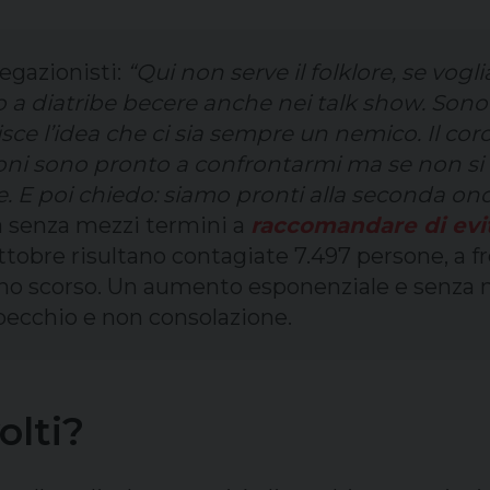
negazionisti:
“Qui non serve il folklore, se vogl
 a diatribe becere anche nei talk show. Sono i
sce l’idea che ci sia sempre un nemico. Il co
oni sono pronto a confrontarmi ma se non si 
 E poi chiedo: siamo pronti alla seconda on
a senza mezzi termini a
raccomandare di evita
 ottobre risultano contagiate 7.497 persone, a fr
giugno scorso. Un aumento esponenziale e senza 
pecchio e non consolazione.
olti?