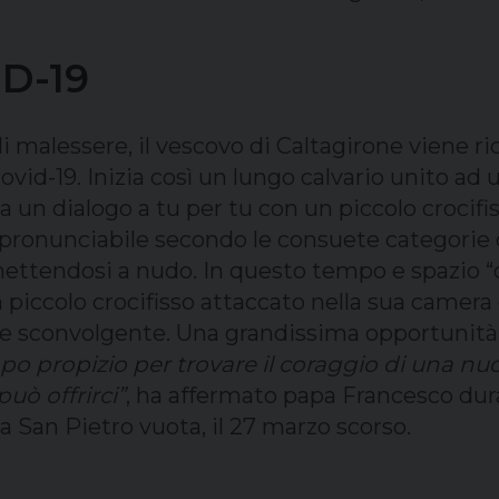
ID-19
 di malessere, il vescovo di Caltagirone viene r
Covid-19. Inizia così un lungo calvario unito ad
zia un dialogo a tu per tu con un piccolo crocifi
pronunciabile secondo le consuete categorie dell
ttendosi a nudo. In questo tempo e spazio “olt
piccolo crocifisso attaccato nella sua camera d
e sconvolgente. Una grandissima opportunità, 
po propizio per trovare il coraggio di una nu
può offrirci”
, ha affermato papa Francesco du
a San Pietro vuota, il 27 marzo scorso.