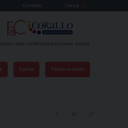
Contatti
Cerca
mosso dalla Conferenza Episcopale italiana
a
Carità
Terzo mondo
Condividi su facebook
Condividi su twitte
Link alla stor