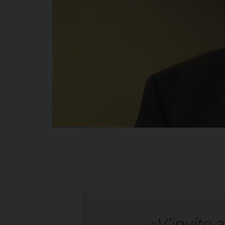
«V’invito 