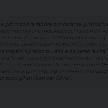
e giorni con la febbre nonostante gli antibioti
questo non era una messinscena” racconta
il v
 si è arrivati a negare la Shoah, per cui ora qu
è che da questi negazionisti non ho visto argo
ha pagato il prezzo più alto e ha perso la vita”
ra l’evidenza, oggi c’è l’opinione e non ci si 
 che si neghi tutto e il contrario di tutto. 
ervono argomenti, ragionamenti, esperienze
 lo sono gli intubati per Covid”
.