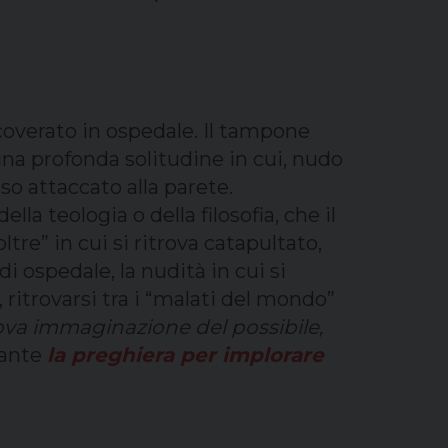
icoverato in ospedale. Il tampone
 una profonda solitudine in cui, nudo
sso attaccato alla parete.
a teologia o della filosofia, che il
re” in cui si ritrova catapultato,
i ospedale, la nudità in cui si
ritrovarsi tra i “malati del mondo”
ova immaginazione del possibile,
rante
la preghiera per implorare