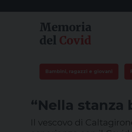
Skip
to
content
Memoria
del
Covid
Bambini, ragazzi e giovani
“Nella stanza 
Il vescovo di Caltagiron