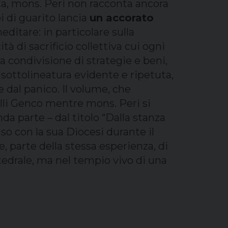
ta, mons. Peri non racconta ancora
i di guarito lancia
un accorato
editare: in particolare sulla
tà di sacrificio collettiva cui ogni
a condivisione di strategie e beni,
sottolineatura evidente e ripetuta,
e dal panico. Il volume, che
Lilli Genco mentre mons. Peri si
da parte – dal titolo “Dalla stanza
iso con la sua Diocesi durante il
e, parte della stessa esperienza, di
tedrale, ma nel tempio vivo di una