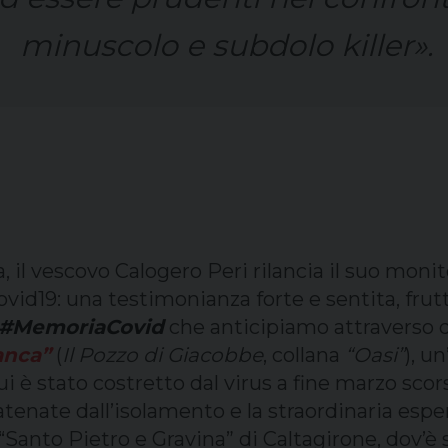
minuscolo e subdolo killer».
ta, il vescovo Calogero Peri rilancia il suo mo
vid19: una testimonianza forte e sentita, frut
#MemoriaCovid
che anticipiamo attraverso q
anca”
(
Il Pozzo di Giacobbe
, collana
“Oasi”
), u
i è stato costretto dal virus a fine marzo scor
scatenate dall’isolamento e la straordinaria esp
 “Santo Pietro e Gravina” di Caltagirone, dov’è