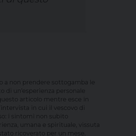
nito a non prendere sottogamba le
to di un’esperienza personale
uesto articolo mentre esce in
n’intervista in cui il vescovo di
so: i sintomi non subito
erienza, umana e spirituale, vissuta
 stato ricoverato per un mese.