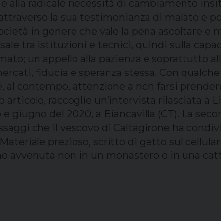
 e alla radicale necessità di cambiamento insi
 attraverso la sua testimonianza di malato e po
società in genere che vale la pena ascoltare e m
ale tra istituzioni e tecnici, quindi sulla capaci
mato; un appello alla pazienza e soprattutto all
rcati, fiducia e speranza stessa. Con qualche 
 e, al contempo, attenzione a non farsi prender
 articolo, raccoglie un’intervista rilasciata a 
o e giugno del 2020, a Biancavilla (CT). La secon
essaggi che il vescovo di Caltagirone ha condiv
Materiale prezioso, scritto di getto sul cellular
rno avvenuta non in un monastero o in una cat