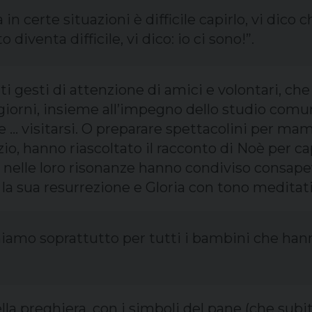
in certe situazioni è difficile capirlo, vi dico
venta difficile, vi dico: io ci sono!”.
ti gesti di attenzione di amici e volontari, ch
giorni, insieme all’impegno dello studio comun
se e … visitarsi. O preparare spettacolini per m
io, hanno riascoltato il racconto di Noè per c
nelle loro risonanze hanno condiviso consapev
, la sua resurrezione e Gloria con tono meditat
amo soprattutto per tutti i bambini che hanno
lla preghiera, con i simboli del pane (che subi