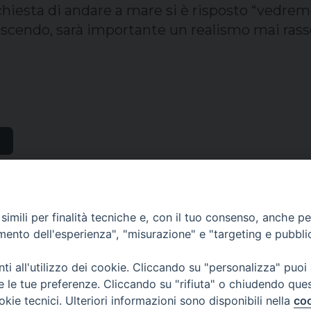
chiesta di andare a mare si è risposto “vedrem
Crescendo, sarà importante un realismo mai ras
imili per finalità tecniche e, con il tuo consenso, anche per 
amento dell'esperienza", "misurazione" e "targeting e pubbli
i all'utilizzo dei cookie. Cliccando su "personalizza" puoi
re le tue preferenze. Cliccando su "rifiuta" o chiudendo que
okie tecnici. Ulteriori informazioni sono disponibili nella
coo