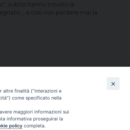
o”, subito hanno trovato la
segnato … e così non perdere mai la
altre finalità ("interazioni e
cità") come specificato nella
 avere maggiori informazioni sui
sta informativa proseguirai la
kie policy
completa.