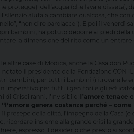
he protegge), dell’acqua (che lava e disseta), d
 silenzio aiuta a cambiare qualcosa, che con 
ello”, “non dire parolacce”). E poi il venerdì s
ri bambini, ha potuto deporre ai piedi della c
tare la dimensione del rito come un entrare d
e altre case di Modica, anche la Casa don Puglis
’ha notato il presidente della Fondazione CON
ri bambini, per tutti i bambini (ritrovare le 
 un imperativo per tutti i genitori e gli educato
 di Crisci ranni, l’invisibile:
l’amore tenace c
 cui “l’amore genera costanza perché – come
il presepe della città, l’impegno della Casa (e di
o, ricordare insieme alla grande crisi la grand
hiere, espresso il desiderio che presto si scon