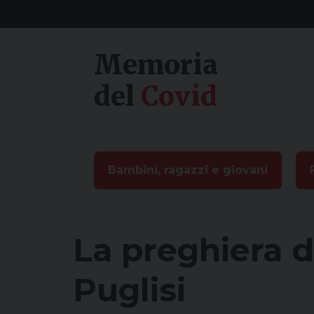
Skip
to
content
Memoria
del
Covid
Bambini, ragazzi e giovani
La preghiera d
Puglisi