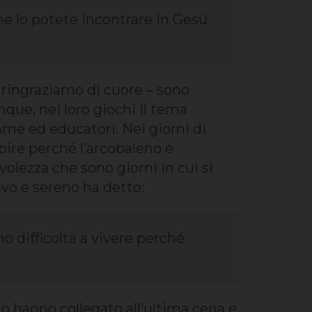
 che lo potete incontrare in Gesù
e ringraziamo di cuore – sono
que, nei loro giochi il tema
amme ed educatori. Nei giorni di
apire perché l’arcobaleno è
olezza che sono giorni in cui si
ivo e sereno ha detto:
 difficoltà a vivere perché
to hanno collegato all’ultima cena e