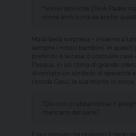
“Vorrei dirvi che Dio è Padre ma 
come amico ma se anche questo di
Ma la bella sorpresa – insieme a tan
sempre i nostri bambini. In questi 
preferito è la casa, il costruire ca
Pasqua, in un clima di grande silenz
diventato un simbolo di speranza e 
ricorda Gesù, la sua morte in croce
“Dio non ci abbandona! E preghi
mancano del pane”.
E poi ognuno ha ricevuto il dado de