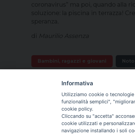
coronavirus” ma poi, quando alla ri
soluzione: la piscina in terrazza! 
speranza.
di
Maurilio Assenza
Bambini, ragazzi e giovani
Noto
Informativa
Utilizziamo cookie o tecnologie s
funzionalità semplici", "miglior
cookie policy.
Cliccando su "accetta" acconsent
cookie utilizzati e personalizza
navigazione installando i soli co