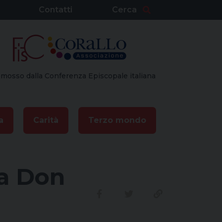
Contatti
Cerca
mosso dalla Conferenza Episcopale italiana
a
Carità
Terzo mondo
sa Don
Condividi su facebook
Condividi su twitte
Link alla stor