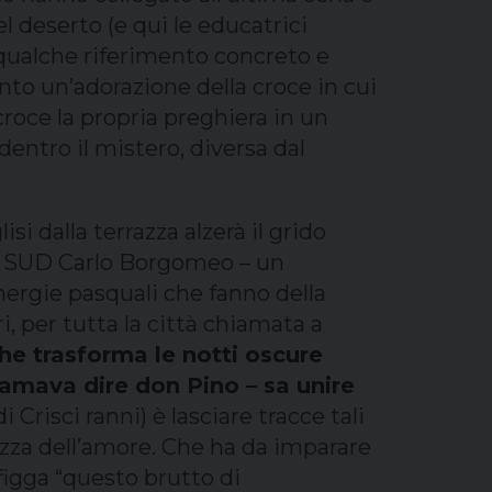
el deserto (e qui le educatrici
qualche riferimento concreto e
anto un’adorazione della croce in cui
roce la propria preghiera in un
entro il mistero, diversa dal
i dalla terrazza alzerà il grido
 IL SUD Carlo Borgomeo – un
energie pasquali che fanno della
ri, per tutta la città chiamata a
he trasforma le notti oscure
 amava dire don Pino – sa unire
 Crisci ranni) è lasciare tracce tali
ezza dell’amore. Che ha da imparare
figga “questo brutto di