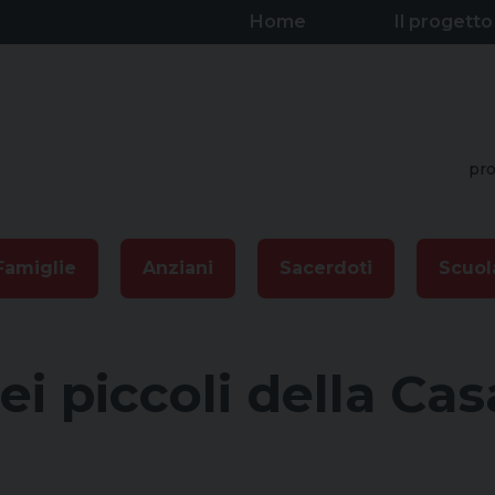
Home
Il progetto
pro
Famiglie
Anziani
Sacerdoti
Scuol
ei piccoli della Ca