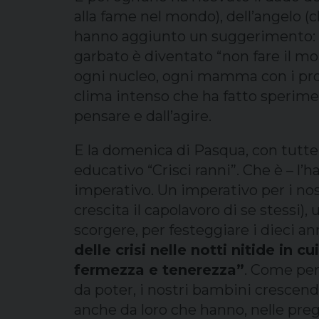
alla fame nel mondo), dell’angelo (c
hanno aggiunto un suggerimento: il
garbato è diventato “non fare il mon
ogni nucleo, ogni mamma con i prop
clima intenso che ha fatto sperimen
pensare e dall’agire.
E la domenica di Pasqua, con tutte l
educativo “Crisci ranni”. Che è – l
imperativo. Un imperativo per i nost
crescita il capolavoro di se stessi),
scorgere, per festeggiare i dieci anni
delle crisi nelle notti nitide in
fermezza e tenerezza”
. Come per 
da poter, i nostri bambini crescend
anche da loro che hanno, nelle preg