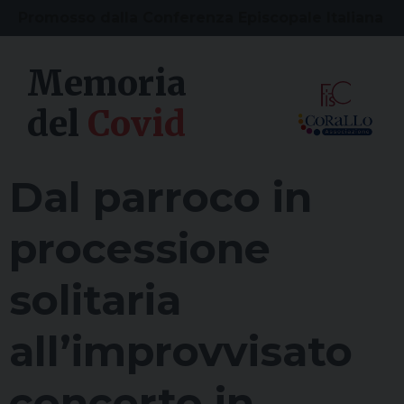
Skip
Promosso dalla Conferenza Episcopale Italiana
to
content
Home
Memoria
Il progetto
del
Covid
Contatti
Dal parroco in
Cerca
processione
Temi
solitaria
Bambini, ragazzi e giovani
all’improvvisato
Famiglie
concerto in
Anziani