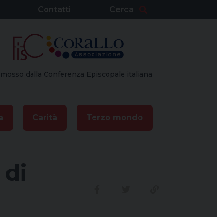
Contatti
Cerca
mosso dalla Conferenza Episcopale italiana
a
Carità
Terzo mondo
 di
Condividi su facebook
Condividi su twitte
Link alla stor