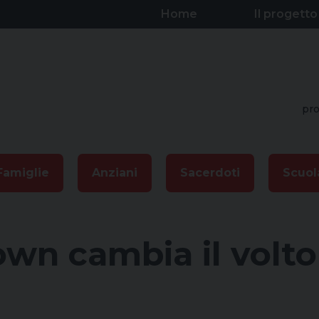
Home
Il progetto
pro
Famiglie
Anziani
Sacerdoti
Scuol
wn cambia il volto