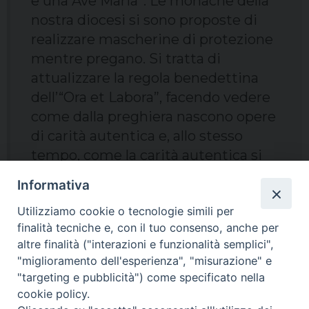
e una Ave Maria”. Le monache della
nostra diocesi si sono proposte di
realizzare mascherine di protezione
mentre pregano. Si tratta di
attualizzare la regola benedettina
dell’“Ora et Labora”, facendo vedere
come dalla preghiera nascono opere
di carità autentica e, allo stesso
tempo, come la carità autentica si
trasforma in preghiera e viene da
Informativa
essa alimentata.
Utilizziamo cookie o tecnologie simili per
finalità tecniche e, con il tuo consenso, anche per
di
GIGLIOLA MARINELLI
altre finalità ("interazioni e funzionalità semplici",
"miglioramento dell'esperienza", "misurazione" e
"targeting e pubblicità") come specificato nella
cookie policy.
Carità
Fabriano - Matelica