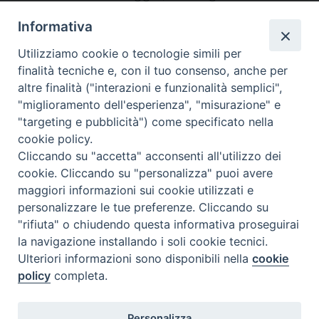
finalmente tornato a casa. Ancora debole, ma
Informativa
guarito dal Covid19. Lo abbiamo accolto con ...
Utilizziamo cookie o tecnologie simili per
finalità tecniche e, con il tuo consenso, anche per
— Settimanale: VITA DIOCESANA PINORILESE
altre finalità ("interazioni e funzionalità semplici",
"miglioramento dell'esperienza", "misurazione" e
"targeting e pubblicità") come specificato nella
Condividi su facebook
Condividi su twitter
Link alla storia
cookie policy.
Cliccando su "accetta" acconsenti all'utilizzo dei
cookie. Cliccando su "personalizza" puoi avere
maggiori informazioni sui cookie utilizzati e
personalizzare le tue preferenze. Cliccando su
"rifiuta" o chiudendo questa informativa proseguirai
la navigazione installando i soli cookie tecnici.
Memoria del
Covid
©2020
Ulteriori informazioni sono disponibili nella
cookie
policy
completa.
Privacy Policy
Personalizza