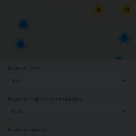
Sacerdoti
11
14
Scuola
7
4
Carità
9
Terzo mondo
2
Filtra per tema
14
3
Tutti
Filtra per regione ecclesiastica
Tutte
Filtra per diocesi