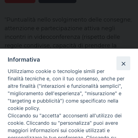
“Puntualità nello svolgimento delle consegne;
attenzione e partecipazione attiva negli
incontri in videoconferenza (rispetto delle
regole condivise, capacità di prendere la
parola); scoperta di talenti e abilità negli
Informativa
alunni ...
Utilizziamo cookie o tecnologie simili per
finalità tecniche e, con il tuo consenso, anche per
— Settimanale: GIORNOTTO
altre finalità ("interazioni e funzionalità semplici",
"miglioramento dell'esperienza", "misurazione" e
"targeting e pubblicità") come specificato nella
Condividi su facebook
Condividi su twitter
Link alla storia
cookie policy.
Cliccando su "accetta" acconsenti all'utilizzo dei
cookie. Cliccando su "personalizza" puoi avere
maggiori informazioni sui cookie utilizzati e
personalizzare le tue preferenze. Cliccando su