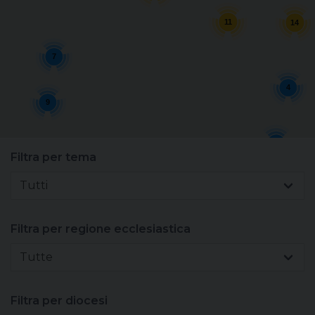
Sacerdoti
11
14
Scuola
7
4
Carità
9
Terzo mondo
2
Filtra per tema
14
3
Tutti
Filtra per regione ecclesiastica
Tutte
Filtra per diocesi