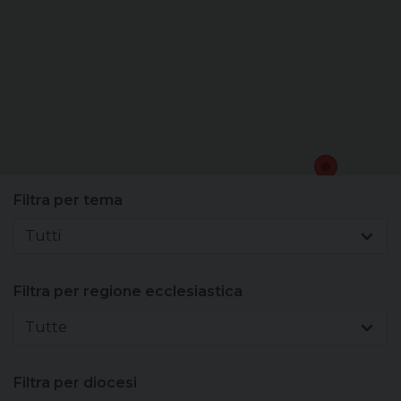
Sacerdoti
Scuola
Carità
Terzo mondo
Filtra per tema
Tutti
Filtra per regione ecclesiastica
Tutte
Filtra per diocesi