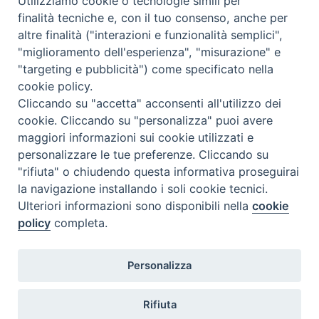
Utilizziamo cookie o tecnologie simili per
finalità tecniche e, con il tuo consenso, anche per
altre finalità ("interazioni e funzionalità semplici",
"miglioramento dell'esperienza", "misurazione" e
"targeting e pubblicità") come specificato nella
Condividi su facebook
Condividi su twitter
Link alla storia
cookie policy.
Cliccando su "accetta" acconsenti all'utilizzo dei
cookie. Cliccando su "personalizza" puoi avere
maggiori informazioni sui cookie utilizzati e
personalizzare le tue preferenze. Cliccando su
"rifiuta" o chiudendo questa informativa proseguirai
la navigazione installando i soli cookie tecnici.
Memoria del
Covid
©2020
Ulteriori informazioni sono disponibili nella
cookie
policy
completa.
Privacy Policy
Personalizza
Fisc
Rifiuta
Corallo